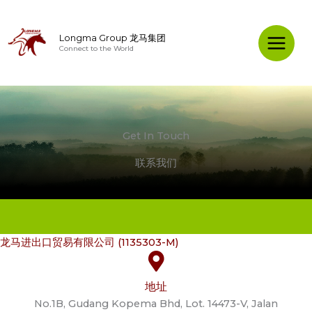
Skip
to
Longma Group 龙马集团
content
Connect to the World
Main
Menu
Get In Touch
联系我们
龙马进出口贸易有限公司 (1135303-M)
地址
No.1B, Gudang Kopema Bhd, Lot. 14473-V, Jalan