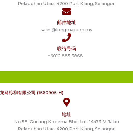
Pelabuhan Utara, 4200 Port Klang, Selangor.
邮件地址
sales@longma.com.my
联络号码
+6012 885 3868
龙马棕榈有限公司 (1560905-H)
地址
No.5B, Gudang Kopema Bhd, Lot. 14473-V, Jalan
Pelabuhan Utara, 4200 Port Klang, Selangor.