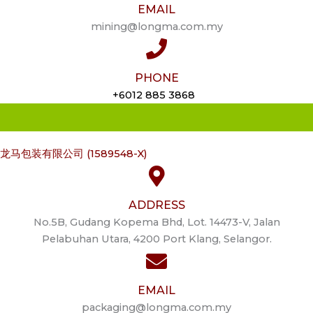
EMAIL
mining@longma.com.my
PHONE
+6012 885 3868
龙马包装有限公司 (1589548-X)
ADDRESS
No.5B, Gudang Kopema Bhd, Lot. 14473-V, Jalan
Pelabuhan Utara, 4200 Port Klang, Selangor.
EMAIL
packaging@longma.com.my